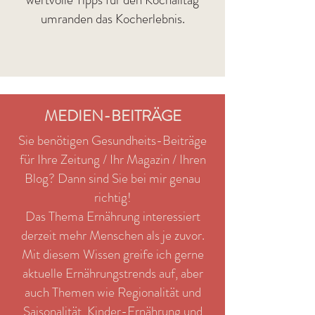
umranden das Kocherlebnis.
MEDIEN-BEITRÄGE
Sie benötigen Gesundheits-Beiträge
für Ihre Zeitung / Ihr Magazin / Ihren
Blog? Dann sind Sie bei mir genau
richtig!
Das Thema Ernährung interessiert
derzeit mehr Menschen als je zuvor.
Mit diesem Wissen greife ich gerne
aktuelle Ernährungstrends auf, aber
auch Themen wie Regionalität und
Saisonalität, Kinder-Ernährung und