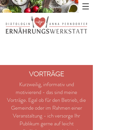
VORTRÄGE
Kurzweilig, informativ und
motivierend - das sind meine
Vorträge. Egal ob für den Betrieb, die
Gemeinde oder im Rahmen einer
Veranstaltung - ich versorge Ihr
Publikum gerne auf leicht