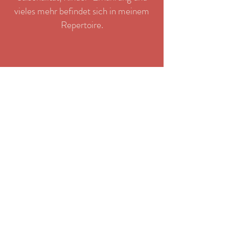
vieles mehr befindet sich in meinem
Repertoire.
Neugierig geworden?
Kontaktieren Sie mich gerne um
Kooperationsanfragen zu stellen
oder mehr über mein Angebot zu
erfahren.
Gemeinsam finden wir eine
Lösung!